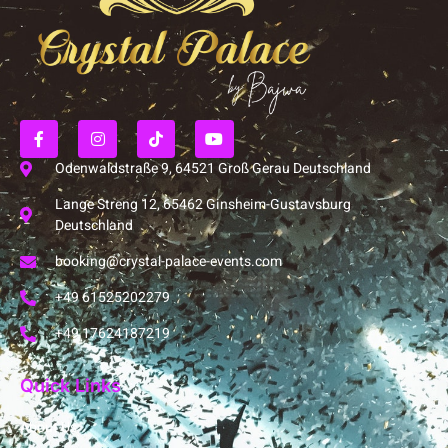
Odenwaldstraße 9, 64521 Groß Gerau Deutschland
Lange Streng 12, 65462 Ginsheim-Gustavsburg
Deutschland
booking@crystal-palace-events.com
+49 61525202279
+49 17624187219
Quick Links
About Us